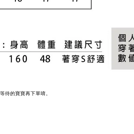
 可等待的寶寶再下單唷。