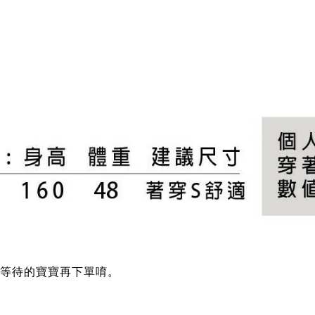
 可等待的寶寶再下單唷。