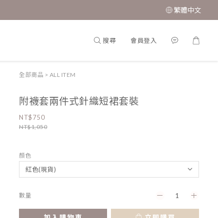
繁體中文
搜尋
會員登入
全部商品
>
ALL ITEM
附襪套兩件式針織短裙套裝
NT$750
NT$1,050
顏色
數量
加入購物車
立即購買