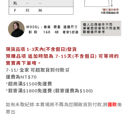
現貨品項
1-3天內
(不含假日)發貨
預購品項 追加時間為
7-15天
(不含假日) 可等待的
寶寶再下單唷。
7-11/ 全家 可超取貨到付款🛒
運費為
NT$70
*超商滿$1500免運費
*郵寄
滿$1800免運費 (郵寄運費為$100)
如有未取紀錄 本賣場將不再為您開啟貨到付款,將
匯款
後
寄出