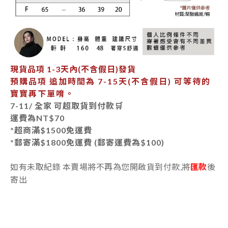
現貨品項
1-3天內
(不含假日)發貨
預購品項 追加時間為
7-15天
(不含假日) 可等待的
寶寶再下單唷。
7-11/ 全家 可超取貨到付款🛒
運費為
NT$70
*超商滿$1500免運費
*郵寄
滿$1800免運費 (郵寄運費為$100)
如有未取紀錄 本賣場將不再為您開啟貨到付款,將
匯款
後
寄出