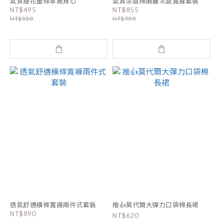
氣質緹花蕾絲傘擺背心
氣質涼感棉麻層次感寬褲套裝
NT$495
NT$855
NT$550
NT$950
透氣舒適橫條寬褲兩件式套裝
推👍莫代爾大彈力口袋棉長裙
NT$890
NT$620