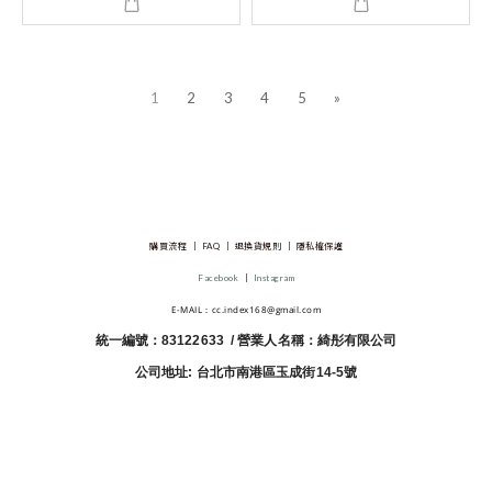
1
2
3
4
5
»
購買流程
│
FAQ
│
退換貨規則
│
隱私權保護
Facebook
│
Instagram
E-MAIL：cc.index168@gmail.com
統一編號：83122633 / 營業人名稱：綺彤有限公司
公司地址: 台北市南港區玉成街14-5號