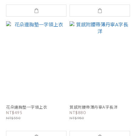
花朵邊胸墊一字領上衣
質感附腰帶薄丹寧A字長洋
NT$495
NT$880
NT$550
NT$980