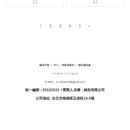
1
2
3
4
5
»
購買流程
│
FAQ
│
退換貨規則
│
隱私權保護
Facebook
│
Instagram
E-MAIL：cc.index168@gmail.com
統一編號：83122633 / 營業人名稱：綺彤有限公司
公司地址: 台北市南港區玉成街14-5號