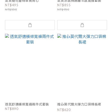
氣質緹花蕾絲傘擺背心
氣質涼感棉麻層次感寬褲套裝
NT$495
NT$855
NT$550
NT$950
透氣舒適橫條寬褲兩件式套裝
推👍莫代爾大彈力口袋棉長裙
NT$890
NT$620