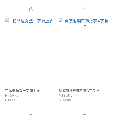
花朵邊胸墊一字領上衣
質感附腰帶薄丹寧A字長洋
NT$495
NT$880
NT$550
NT$980