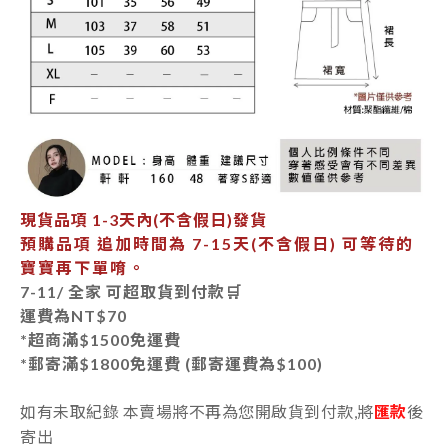
現貨品項
1-3天內
(不含假日)發貨
預購品項 追加時間為
7-15天
(不含假日) 可等待的
寶寶再下單唷。
7-11/ 全家 可超取貨到付款🛒
運費為
NT$70
*超商滿$1500免運費
*郵寄
滿$1800免運費 (郵寄運費為$100)
如有未取紀錄 本賣場將不再為您開啟貨到付款,將
匯款
後
寄出