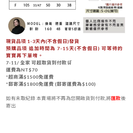
現貨品項
1-3天內
(不含假日)發貨
預購品項 追加時間為
7-15天
(不含假日) 可等待的
寶寶再下單唷。
7-11/ 全家 可超取貨到付款🛒
運費為
NT$70
*超商滿$1500免運費
*郵寄
滿$1800免運費 (郵寄運費為$100)
如有未取紀錄 本賣場將不再為您開啟貨到付款,將
匯款
後
寄出