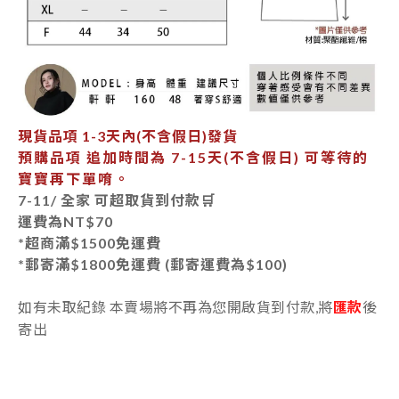
現貨品項
1-3天內
(不含假日)發貨
預購品項 追加時間為
7-15天
(不含假日) 可等待的
寶寶再下單唷。
7-11/ 全家 可超取貨到付款🛒
運費為
NT$70
*超商滿$1500免運費
*郵寄
滿$1800免運費 (郵寄運費為$100)
如有未取紀錄 本賣場將不再為您開啟貨到付款,將
匯款
後
寄出