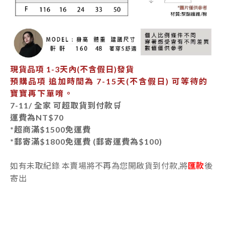
現貨品項
1-3天內
(不含假日)發貨
預購品項 追加時間為
7-15天
(不含假日) 可等待的
寶寶再下單唷。
7-11/ 全家 可超取貨到付款🛒
運費為
NT$70
*超商滿$1500免運費
*郵寄
滿$1800免運費 (郵寄運費為$100)
如有未取紀錄 本賣場將不再為您開啟貨到付款,將
匯款
後
寄出