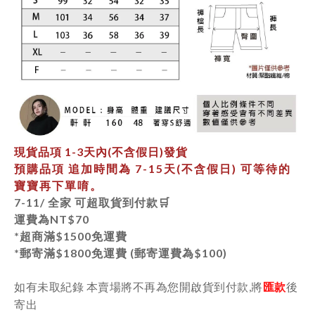
現貨品項
1-3天內
(不含假日)發貨
預購品項 追加時間為
7-15天
(不含假日) 可等待的
寶寶再下單唷。
7-11/ 全家 可超取貨到付款🛒
運費為
NT$70
*超商滿$1500免運費
*郵寄
滿$1800免運費 (郵寄運費為$100)
如有未取紀錄 本賣場將不再為您開啟貨到付款,將
匯款
後
寄出