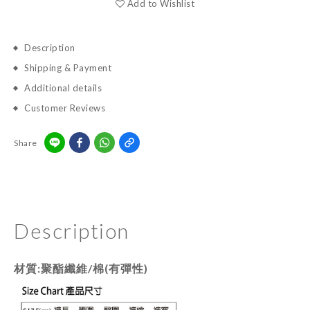
Add to Wishlist
Description
Shipping & Payment
Additional details
Customer Reviews
Share
Description
材質:聚酯纖維/棉(有彈性)