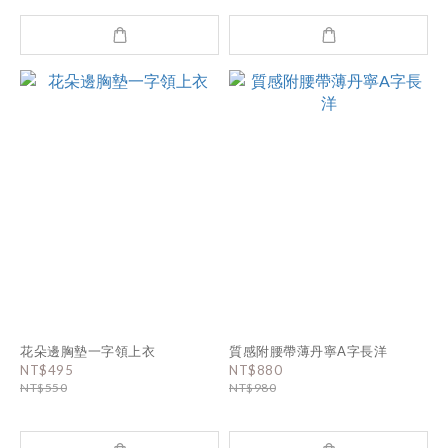
花朵邊胸墊一字領上衣
質感附腰帶薄丹寧A字長洋
NT$495
NT$880
NT$550
NT$980