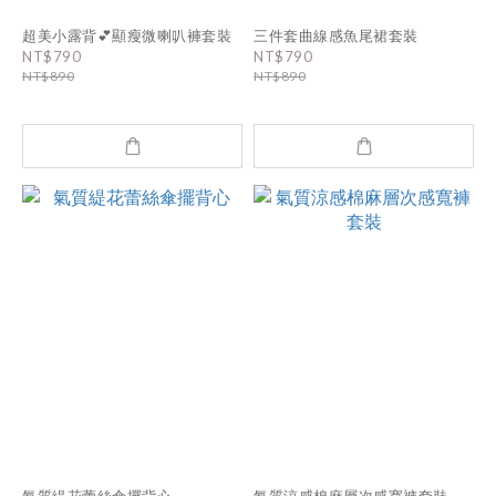
超美小露背💕顯瘦微喇叭褲套裝
三件套曲線感魚尾裙套裝
NT$790
NT$790
NT$890
NT$890
氣質緹花蕾絲傘擺背心
氣質涼感棉麻層次感寬褲套裝