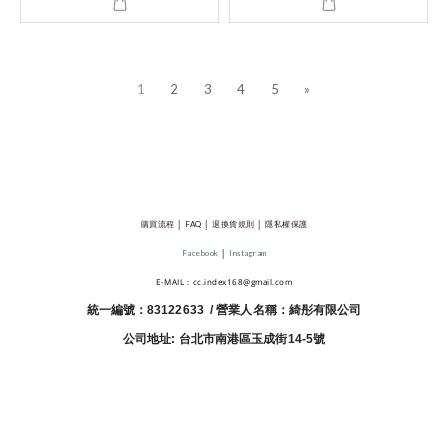
1
2
3
4
5
»
購買流程
│
FAQ
│
退換貨規則
│
隱私權保護
Facebook
│
Instagram
E-MAIL：cc.index168@gmail.com
統一編號：83122633 / 營業人名稱：綺彤有限公司
公司地址: 台北市南港區玉成街14-5號