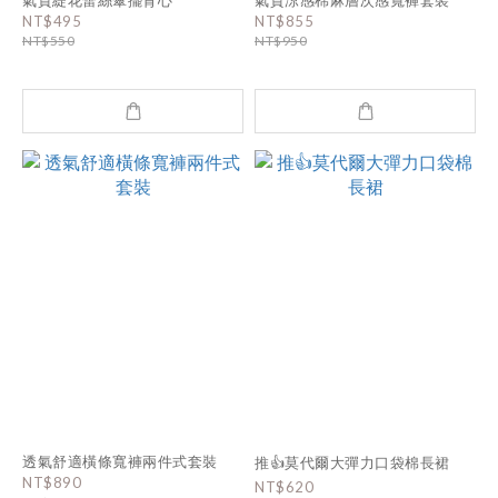
NT$495
NT$855
NT$550
NT$950
透氣舒適橫條寬褲兩件式套裝
推👍莫代爾大彈力口袋棉長裙
NT$890
NT$620