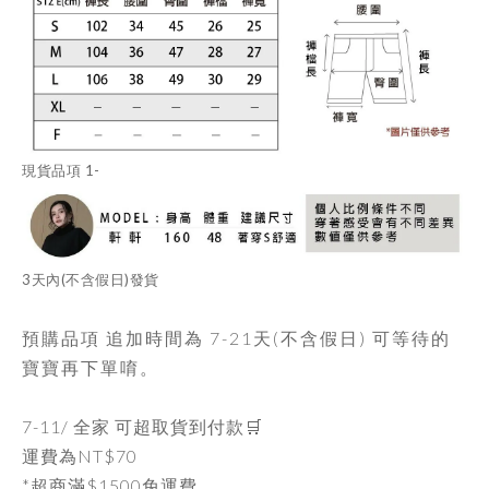
現貨品項
1-
3天內
(不含假日)發貨
預購品項 追加時間為
7-21天
(不含假日) 可等待的
寶寶再下單唷。
7-11/ 全家 可超取貨到付款🛒
運費為
NT$70
*超商滿$1500免運費