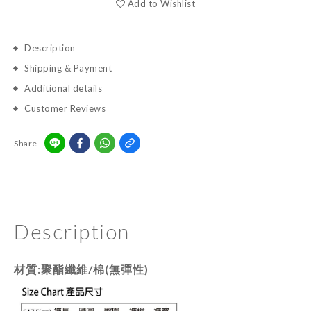
Add to Wishlist
Description
Shipping & Payment
Additional details
Customer Reviews
Share
Description
材質:聚酯纖維/棉(無彈性)