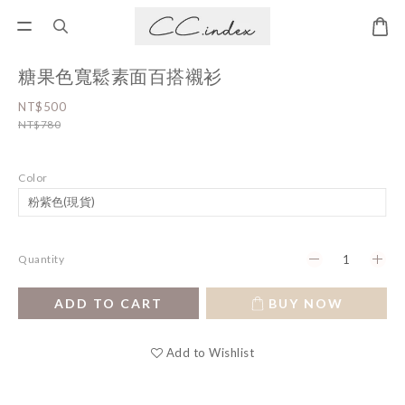
糖果色寬鬆素面百搭襯衫
NT$500
NT$780
Color
Quantity
ADD TO CART
BUY NOW
Add to Wishlist