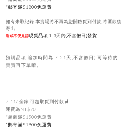
*郵寄滿$1800免運費
如有未取紀錄 本賣場將不再為您開啟貨到付款,將匯款後
寄出
現貨品項
1-3天內
(不含假日)發貨
造成不便見諒
預購品項 追加時間為
7-21天
(不含假日) 可等待的
寶寶再下單唷。
7-11/ 全家 可超取貨到付款🛒
運費為
NT$70
*超商滿$1500免運費
*郵寄滿$1800免運費