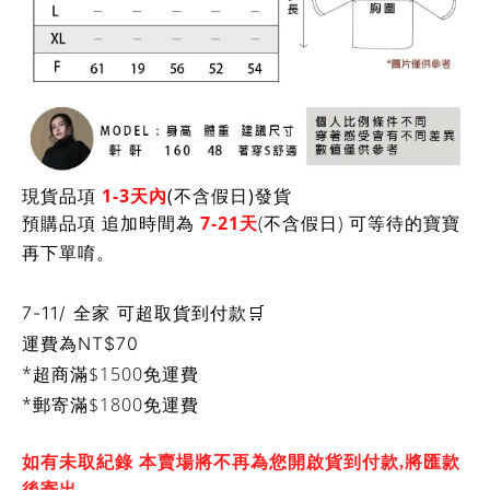
現貨品項
1-3天內
(不含假日)發貨
預購品項 追加時間為
7-21天
(不含假日) 可等待的寶寶
再下單唷。
7-11/ 全家 可超取貨到付款🛒
運費為
NT$70
*超商滿$1500免運費
*郵寄滿$1800免運費
如有未取紀錄 本賣場將不再為您開啟貨到付款,將匯款
後寄出