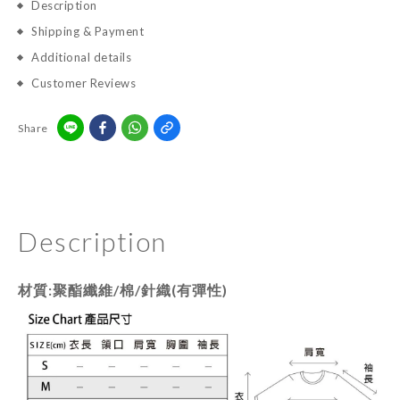
Description
Shipping & Payment
Additional details
Customer Reviews
Share
Description
材質:聚酯纖維/棉/針織(有彈性)