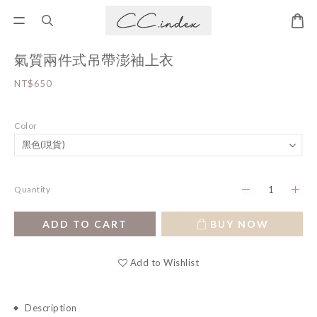
氣質兩件式吊帶澎袖上衣
NT$650
Color
Quantity
ADD TO CART
BUY NOW
Add to Wishlist
Description