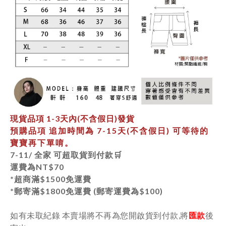
現貨品項
1-3天內
(不含假日)發貨
預購品項 追加時間為
7-15天
(不含假日) 可等待的
寶寶再下單唷。
7-11/ 全家 可超取貨到付款🛒
運費為
NT$70
*超商滿$1500免運費
*郵寄
滿$1800免運費 (郵寄運費為$100)
如有未取紀錄 本賣場將不再為您開啟貨到付款,將
匯款
後