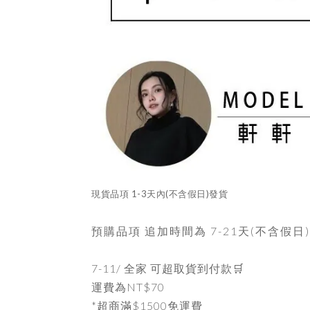
現貨品項
1-3天內
(不含假日)發貨
預購品項 追加時間為
7-21天
(不含假日
7-11/ 全家 可超取貨到付款🛒
運費為
NT$70
*超商滿$1500免運費