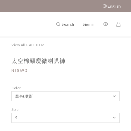
English
Search
Sign in
View All
>
ALL ITEM
太空棉顯瘦微喇叭褲
NT$690
Color
Size