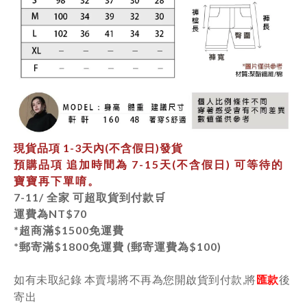
現貨品項
1-3天內
(不含假日)發貨
預購品項 追加時間為
7-15天
(不含假日) 可等待的
寶寶再下單唷。
7-11/ 全家 可超取貨到付款🛒
運費為
NT$70
*超商滿$1500免運費
*郵寄
滿$1800免運費 (郵寄運費為$100)
如有未取紀錄 本賣場將不再為您開啟貨到付款,將
匯款
後
寄出